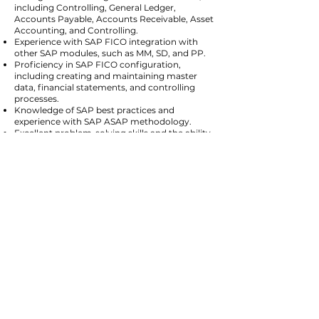
including Controlling, General Ledger,
Accounts Payable, Accounts Receivable, Asset
Accounting, and Controlling.
Experience with SAP FICO integration with
other SAP modules, such as MM, SD, and PP.
Proficiency in SAP FICO configuration,
including creating and maintaining master
data, financial statements, and controlling
processes.
Knowledge of SAP best practices and
experience with SAP ASAP methodology.
Excellent problem-solving skills and the ability
to work in a fast-paced, collaborative
environment.
Strong communication and interpersonal
skills, with the ability to effectively
communicate complex technical concepts to
non-technical stakeholders.
Professional oral and written communication
skills in German and English.
Über uns
Nachrichten
Karriere