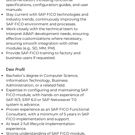
specifications, configuration guides, and user
manuals.
Stay current with SAP FICO technologies and
industry trends, continuously improving the
SAP FICO environment and processes.
Work closely with the technical team to
interpret ABAP development needs, ensuring
effective customizations where necessary,
ensuring smooth integration with other
modules (e.g., SD, MM, PM).
Provide SAP FICO training to factory and
business users if requested.
Dein Profil
Bachelor’s degree in Computer Science,
Information Technology, Business
Administration, or a related field.
Expertise in configuring and maintaining SAP
FICO module; with hands-on experience of
SAP R/3, ERP 6.0 or SAP Netweaver 7.0
system is advance.
Proven experience as an SAP FICO Functional
Consultant, with a minimum of 5 years in SAP
FICO implementation and support.
At least 2 full lifecycle implementation
experience.
Strong understanding of SAP FICO module,