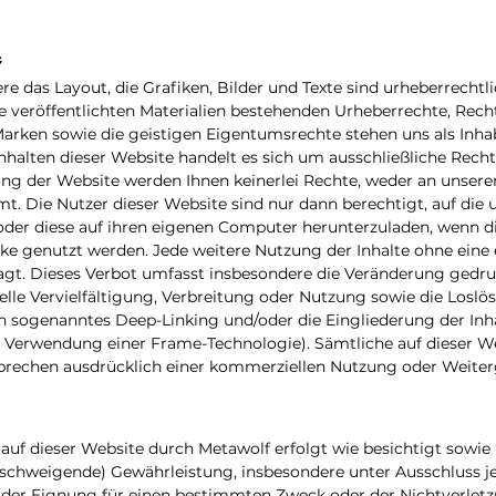
e
re das Layout, die Grafiken, Bilder und Texte sind
urheberrechtli
e veröffentlichten Materialien bestehenden Urheberrechte, Re
arken sowie die geistigen Eigentumsrechte stehen uns als Inha
halten dieser Website handelt es sich um ausschließliche Rech
ng der Website werden Ihnen keinerlei Rechte, weder an unser
t. Die Nutzer dieser Website sind nur dann berechtigt, auf die 
der diese auf ihren eigenen Computer herunterzuladen, wenn dies
ke genutzt werden. Jede weitere Nutzung der Inhalte ohne eine 
t. Dieses Verbot umfasst insbesondere die Veränderung gedruc
elle Vervielfältigung, Verbreitung oder Nutzung sowie die Loslö
ogenanntes Deep-Linking und/oder die Eingliederung der Inhal
ie Verwendung einer Frame-Technologie). Sämtliche auf dieser W
sprechen ausdrücklich einer kommerziellen Nutzung oder Weiter
 auf dieser Website durch Metawolf erfolgt wie besichtigt sowi
llschweigende) Gewährleistung, insbesondere unter Ausschluss je
der Eignung für einen bestimmten Zweck oder der Nichtverletzu