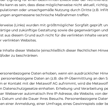
 kann es sein, dass diese möglicherweise nicht aktuell, richtig,
nipulationen oder unsachgemäße Nutzung durch Dritte (z.B. Infil
lungen angemessene technische Maßnahmen treffen.
Verweise (Links) wurden mit größtmöglicher Sorgfalt geprüft u
wärtige und zukünftige Gestaltung sowie die gegenwärtigen und 
ist aus diesem Grund auch nicht für die verlinkten Inhalte veran
er verlinkten Websites.
ie Inhalte dieser Website (einschließlich dieser Rechtlichen Hin
/oder zu beschränken.
personenbezogene Daten erhoben, wenn ein ausdrücklicher Hinwe
personenbezogene Daten an (z.B. die IP-Übermittlung an den Se
m er Kontakt mit der Metawolf AG aufnimmt, wird die Metawolf
n Datenschutzgesetze einhalten. Erhebung und Verarbeitung 
er Webserver automatisch Ihre IP-Adresse, die Website, von der
das Datum und die Dauer Ihres Besuchs. Personenbezogene Daten
hmen einer Anmeldung, einer Umfrage, eines Gewinnspiels oder b