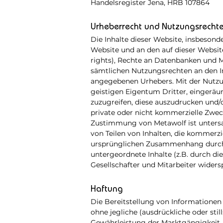
Handelsregister Jena, HRB 107864
Urheberrecht und Nutzungsrecht
Die Inhalte dieser Website, insbesonde
Website und an den auf dieser Websit
rights), Rechte an Datenbanken und M
sämtlichen Nutzungsrechten an den In
angegebenen Urhebers. Mit der Nutzu
geistigen Eigentum Dritter, eingeräum
zuzugreifen, diese auszudrucken und/o
private oder nicht kommerzielle Zwec
Zustimmung von Metawolf ist untersag
von Teilen von Inhalten, die kommerzi
ursprünglichen Zusammenhang durch s
untergeordnete Inhalte (z.B. durch d
Gesellschafter und Mitarbeiter wider
Haftung
Die Bereitstellung von Informationen
ohne jegliche (ausdrückliche oder sti
Gewährleistung der Marktgängigkeit, 