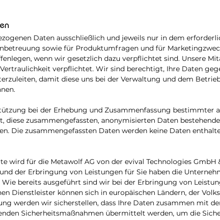
ten
zogenen Daten ausschließlich und jeweils nur in dem erforderl
enbetreuung sowie für Produktumfragen und für Marketingzweck
ffenlegen, wenn wir gesetzlich dazu verpflichtet sind. Unsere Mit
rtraulichkeit verpflichtet. Wir sind berechtigt, Ihre Daten ge
iterzuleiten, damit diese uns bei der Verwaltung und dem Betrie
nnen.
erstützung bei der Erhebung und Zusammenfassung bestimmter a
igt, diese zusammengefassten, anonymisierten Daten bestehende
en. Die zusammengefassten Daten werden keine Daten enthalten,
te wird für die Metawolf AG von der evival Technologies GmbH &
e und der Erbringung von Leistungen für Sie haben die Unterne
. Wie bereits ausgeführt sind wir bei der Erbringung von Leistun
rnen Dienstleister können sich in europäischen Ländern, der Vo
tlung werden wir sicherstellen, dass Ihre Daten zusammen mit 
henden Sicherheitsmaßnahmen übermittelt werden, um die Siche