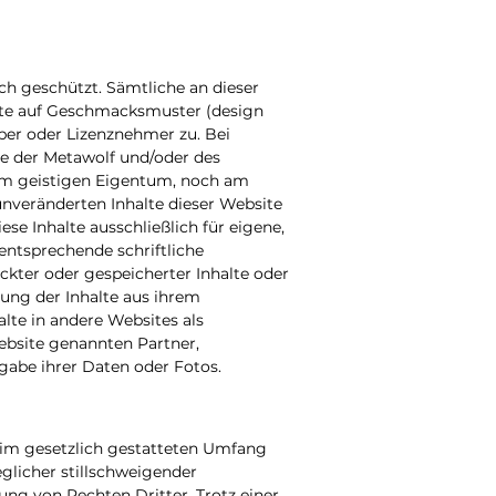
ch geschützt. Sämtliche an dieser
chte auf Geschmacksmuster (design
ber oder Lizenznehmer zu. Bei
te der Metawolf und/oder des
em geistigen Eigentum, noch am
unveränderten Inhalte dieser Website
e Inhalte ausschließlich für eigene,
entsprechende schriftliche
kter oder gespeicherter Inhalte oder
sung der Inhalte aus ihrem
te in andere Websites als
ebsite genannten Partner,
gabe ihrer Daten oder Fotos.
e im gesetzlich gestatteten Umfang
glicher stillschweigender
ng von Rechten Dritter. Trotz einer