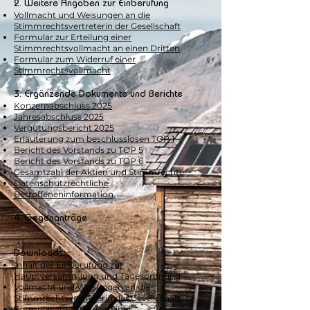
2. Weitere Angaben zur Einberufung
Vollmacht und Weisungen an die
Stimmrechtsvertreterin der Gesellschaft
Formular zur Erteilung einer
Stimmrechtsvollmacht an einen Dritten
Formular zum Widerruf einer
Stimmrechtsvollmacht​
3. Ergänzende Dokumente und Berichte
Konzernabschluss 2025
Jahresabschluss 2025
Vergütungsbericht 2025
Erläuterung zum beschlusslosen TOP 1
Bericht des Vorstands zu TOP 5
Bericht des Vorstands zu TOP 6
Gesamtzahl der Aktien und Stimmrechte
Datenschutzrechtliche
Betroffeneninformation
4. Gegenanträge
Downloads:
Inhalt der Einberufung zur
Hauptversammlung und Tagesordnung
Vollmacht und Weisungen an die
Stimmrechtsvertreterin der Gesellschaft
Formular zur Erteilung einer