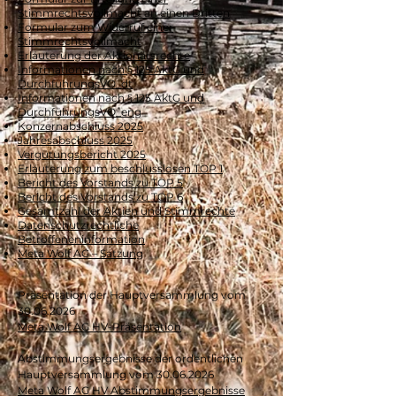
Stimmrechtsvollmacht an einen Dritten
Formular zum Widerruf einer
Stimmrechtsvollmacht
Erläuterung der Aktionärsrechte
Informationen nach § 125 AktG und
DurchführungsVO_dt
Informationen nach § 125 AktG und
DurchführungsVO_eng
Konzernabschluss 2025
Jahresabschluss 2025
Vergütungsbericht 2025
Erläuterung zum beschlusslosen TOP 1
Bericht des Vorstands zu TOP 5
Bericht des Vorstands zu TOP 6
Gesamtzahl der Aktien und Stimmrechte
Datenschutzrechtliche
Betroffeneninformation
Meta Wolf AG – Satzung
Präsentation der Hauptversammlung vom
30.06.2026
Meta Wolf AG HV-Präsentation
Abstimmungsergebnisse der ordentlichen
Hauptversammlung vom
30.06.2026
Meta Wolf AG HV Abstimmungsergebnisse